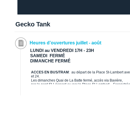
Gecko Tank
Heures d’ouvertures juillet - août
LUNDI au VENDREDI 17H - 23H
SAMEDI FERMÉ
DIMANCHE FERMÉ
ACCES EN BUS/TRAM
: au départ de la Place St-Lambert avec
et 24.
Les dimanches Quai de La Batte fermé, accès via Bavière,
par le pont St-Léonard ou par la Place St-Lambert – Feronstré