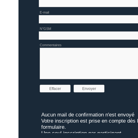
E-mail
N°GSM
Commentaires
Effacer
Envoyer
Aucun mail de confirmation n'est envoyé
Votre inscription est prise en compte dès l
formulaire.
Une seul inscription par participant.